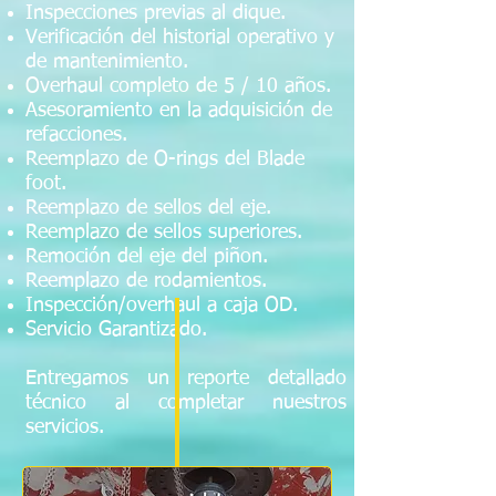
Inspecciones previas al dique.
Verificación del historial operativo y
de mantenimiento.
Overhaul completo de 5 / 10 años.
Asesoramiento en la adquisición de
refacciones.
Reemplazo de O-rings del Blade
foot.
Reemplazo de sellos del eje.
Reemplazo de sellos superiores.
Remoción del eje del piñon.
Reemplazo de rodamientos.
Inspección/overhaul a caja OD.
Servicio Garantizado.
Entregamos un reporte detallado
técnico al completar nuestros
servicios.