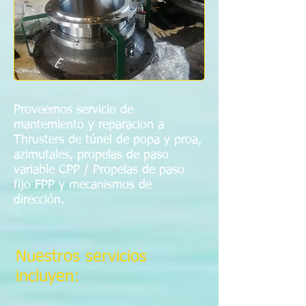
Proveemos servicio de
mantemiento y reparacion a
Thrusters de túnel de popa y proa,
azimutales, propelas de paso
variable CPP / Propelas de paso
fijo FPP y mecanismos de
dirección.
Nuestros servicios
incluyen: